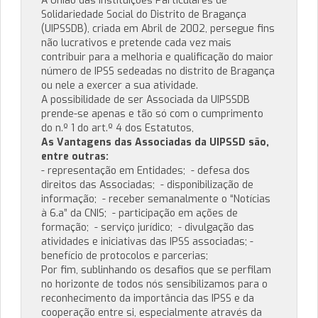
A União das Instituições Particulares de
Solidariedade Social do Distrito de Bragança
(UIPSSDB), criada em Abril de 2002, persegue fins
não lucrativos e pretende cada vez mais
contribuir para a melhoria e qualificação do maior
número de IPSS sedeadas no distrito de Bragança
ou nele a exercer a sua atividade.
A possibilidade de ser Associada da UIPSSDB
prende-se apenas e tão só com o cumprimento
do n.º 1 do art.º 4 dos Estatutos,
As Vantagens das Associadas da UIPSSD são,
entre outras:
- representação em Entidades; - defesa dos
direitos das Associadas; - disponibilização de
informação; - receber semanalmente o “Notícias
à 6.a” da CNIS; - participação em ações de
formação; - serviço jurídico; - divulgação das
atividades e iniciativas das IPSS associadas; -
benefício de protocolos e parcerias;
Por fim, sublinhando os desafios que se perfilam
no horizonte de todos nós sensibilizamos para o
reconhecimento da importância das IPSS e da
cooperação entre si, especialmente através da