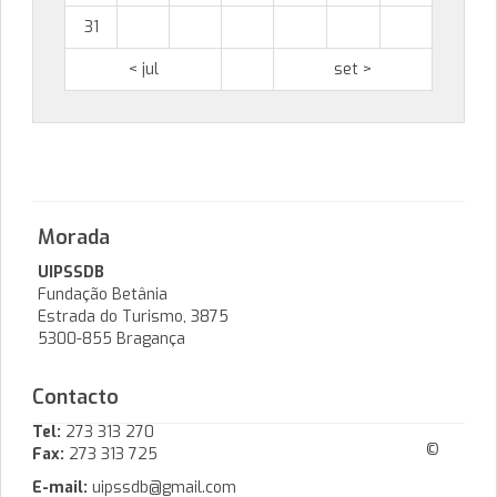
31
< jul
set >
Morada
UIPSSDB
Fundação Betânia
Estrada do Turismo, 3875
5300-855 Bragança
Contacto
Tel:
273 313 270
©
Fax:
273 313 725
E-mail:
uipssdb@gmail.com