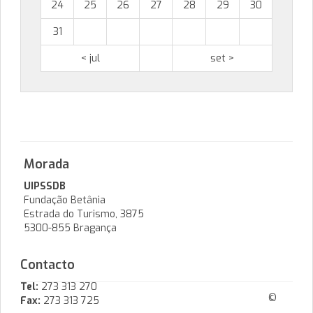
24
25
26
27
28
29
30
31
< jul
set >
Morada
UIPSSDB
Fundação Betânia
Estrada do Turismo, 3875
5300-855 Bragança
Contacto
Tel:
273 313 270
©
Fax:
273 313 725