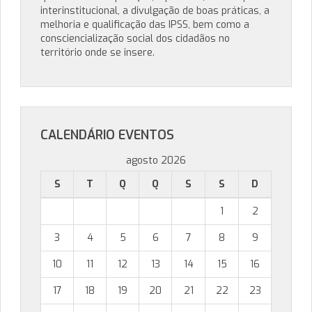
interinstitucional, a divulgação de boas práticas, a
melhoria e qualificação das IPSS, bem como a
consciencialização social dos cidadãos no
território onde se insere.
CALENDÁRIO EVENTOS
agosto 2026
S
T
Q
Q
S
S
D
1
2
3
4
5
6
7
8
9
10
11
12
13
14
15
16
17
18
19
20
21
22
23