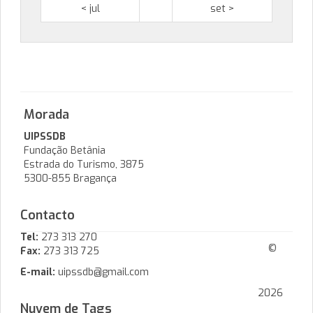
< jul
set >
Morada
UIPSSDB
Fundação Betânia
Estrada do Turismo, 3875
5300-855 Bragança
Contacto
Tel:
273 313 270
©
Fax:
273 313 725
E-mail:
uipssdb@gmail.com
2026
Nuvem de Tags