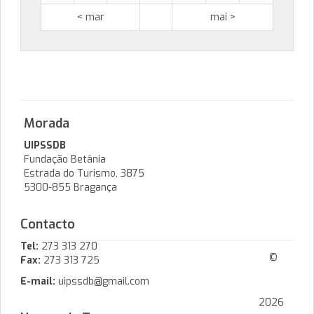
< mar
mai >
Morada
UIPSSDB
Fundação Betânia
Estrada do Turismo, 3875
5300-855 Bragança
Contacto
Tel:
273 313 270
©
Fax:
273 313 725
E-mail:
uipssdb@gmail.com
2026