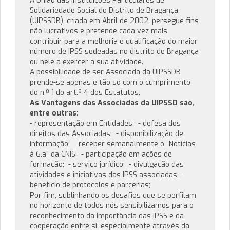
A União das Instituições Particulares de
Solidariedade Social do Distrito de Bragança
(UIPSSDB), criada em Abril de 2002, persegue fins
não lucrativos e pretende cada vez mais
contribuir para a melhoria e qualificação do maior
número de IPSS sedeadas no distrito de Bragança
ou nele a exercer a sua atividade.
A possibilidade de ser Associada da UIPSSDB
prende-se apenas e tão só com o cumprimento
do n.º 1 do art.º 4 dos Estatutos,
As Vantagens das Associadas da UIPSSD são,
entre outras:
- representação em Entidades; - defesa dos
direitos das Associadas; - disponibilização de
informação; - receber semanalmente o “Notícias
à 6.a” da CNIS; - participação em ações de
formação; - serviço jurídico; - divulgação das
atividades e iniciativas das IPSS associadas; -
benefício de protocolos e parcerias;
Por fim, sublinhando os desafios que se perfilam
no horizonte de todos nós sensibilizamos para o
reconhecimento da importância das IPSS e da
cooperação entre si, especialmente através da