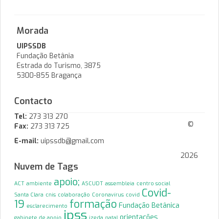
Morada
UIPSSDB
Fundação Betânia
Estrada do Turismo, 3875
5300-855 Bragança
Contacto
Tel:
273 313 270
©
Fax:
273 313 725
E-mail:
uipssdb@gmail.com
2026
Nuvem de Tags
apoio;
ACT
ambiente
ASCUDT
assembleia
centro social
Covid-
Santa Clara
cnis
colaboração
Coronavírus
covid
19
formação
Fundação Betânica
esclarecimento
ipss
orientações
gabinete de apoio
izeda
natal