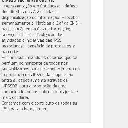
UIPSSD são, entre outras:
- representação em Entidades; - defesa
dos direitos das Associadas; -
disponibilização de informação; - receber
semanalmente o “Notícias à 6.a” da CNIS; -
participação em ações de formação; -
serviço jurídico; - divulgação das
atividades e iniciativas das IPSS
associadas; - benefício de protocolos e
parcerias;
Por fim, sublinhando os desafios que se
perfilam no horizonte de todos nós
sensibilizamos para o reconhecimento da
importância das IPSS e da cooperação
entre si, especialmente através da
UIPSSDB, para a promoção de uma
comunidade menos pobre e mais justa e
mais solidária.
Contamos com o contributo de todas as
IPSS para o bem comum.