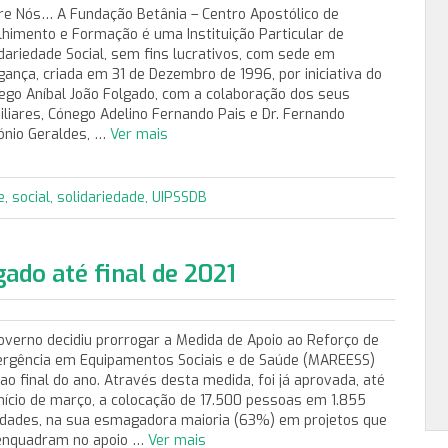
re Nós… A Fundação Betânia – Centro Apostólico de
lhimento e Formação é uma Instituição Particular de
idariedade Social, sem fins lucrativos, com sede em
gança, criada em 31 de Dezembro de 1996, por iniciativa do
ego Aníbal João Folgado, com a colaboração dos seus
iliares, Cónego Adelino Fernando Pais e Dr. Fernando
ónio Geraldes, …
Ver mais
e
,
social
,
solidariedade
,
UIPSSDB
do até final de 2021
overno decidiu prorrogar a Medida de Apoio ao Reforço de
rgência em Equipamentos Sociais e de Saúde (MAREESS)
 ao final do ano. Através desta medida, foi já aprovada, até
início de março, a colocação de 17.500 pessoas em 1.855
idades, na sua esmagadora maioria (63%) em projetos que
enquadram no apoio …
Ver mais