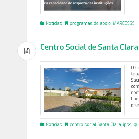
Notícias
programas de apoio; MAREESSS
Centro Social de Santa Clara
O C
tut
Sac
con
nom
Con
pro
Notícias
centro social Santa Clara
,
ipss
,
qu