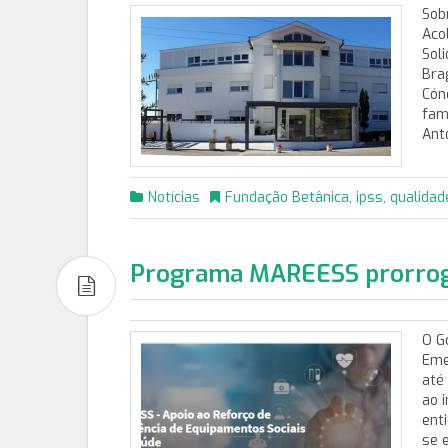
Sob
Aco
Sol
Bra
Cón
fam
Ant
Notícias
Fundação Betânica
,
ipss
,
qualidad
Programa MAREESS prorroga
O G
Eme
até
ao 
ent
se 