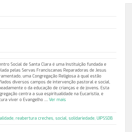
entro Social de Santa Clara é uma Instituição fundada e
elada pelas Servas Franciscanas Reparadoras de Jesus
ramentado, uma Congregação Religiosa à qual estão
fiados diversos campos de intervenção pastoral e social,
eadamente o da educação de crianças e de jovens. Esta
gregação centra a sua espiritualidade na Eucaristia, e
cura viver o Evangelho …
Ver mais
alidade
,
reabertura creches
,
social
,
solidariedade
,
UIPSSDB