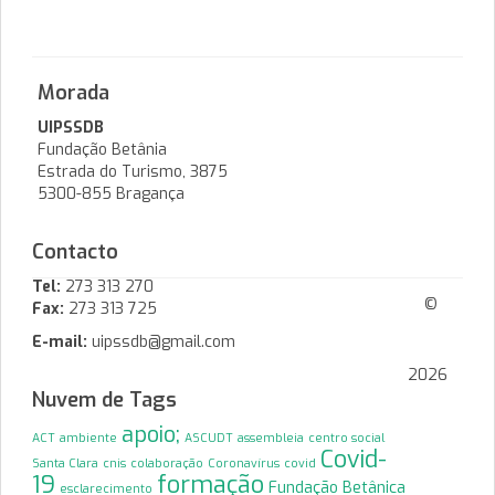
Morada
UIPSSDB
Fundação Betânia
Estrada do Turismo, 3875
5300-855 Bragança
Contacto
Tel:
273 313 270
©
Fax:
273 313 725
E-mail:
uipssdb@gmail.com
2026
Nuvem de Tags
apoio;
ACT
ambiente
ASCUDT
assembleia
centro social
Covid-
Santa Clara
cnis
colaboração
Coronavírus
covid
19
formação
Fundação Betânica
esclarecimento