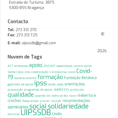
Estrada do Turismo, 3875
5300-855 Bragança
Contacto
Tel:
273 313 270
©
Fax:
273 313 725
E-mail:
uipssdb@gmail.com
2026
Nuvem de Tags
apoio;
ACT
ambiente
ASCUDT
assembleia
centro social
Covid-
Santa Clara
cnis
colaboração
Coronavírus
covid
19
formação
Fundação Betânica
esclarecimento
ipss
orientações
gabinete de apoio
izeda
natal
prevenção
programas de apoio; MAREESSS
protocolo
qualidade
reabertura
quando do velho se faz novo
creches
recomendações
Reaprender a Viver
reciclar
solidariedade
social
seminários
UIPSSDB
União
tecnicos