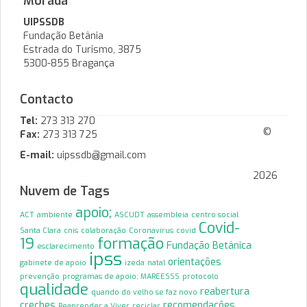
Morada
UIPSSDB
Fundação Betânia
Estrada do Turismo, 3875
5300-855 Bragança
Contacto
Tel:
273 313 270
©
Fax:
273 313 725
E-mail:
uipssdb@gmail.com
2026
Nuvem de Tags
apoio;
ACT
ambiente
ASCUDT
assembleia
centro social
Covid-
Santa Clara
cnis
colaboração
Coronavírus
covid
19
formação
Fundação Betânica
esclarecimento
ipss
orientações
gabinete de apoio
izeda
natal
prevenção
programas de apoio; MAREESSS
protocolo
qualidade
reabertura
quando do velho se faz novo
creches
recomendações
Reaprender a Viver
reciclar