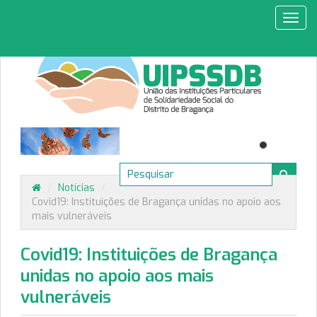
Toggl
navig
/
Notícias
/
Covid19: Instituições de Bragança unidas no apoio aos
mais vulneráveis
Covid19: Instituições de Bragança
unidas no apoio aos mais
vulneráveis