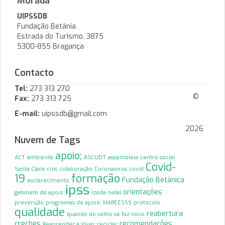
Morada
UIPSSDB
Fundação Betânia
Estrada do Turismo, 3875
5300-855 Bragança
Contacto
Tel:
273 313 270
©
Fax:
273 313 725
E-mail:
uipssdb@gmail.com
2026
Nuvem de Tags
apoio;
ACT
ambiente
ASCUDT
assembleia
centro social
Covid-
Santa Clara
cnis
colaboração
Coronavírus
covid
19
formação
Fundação Betânica
esclarecimento
ipss
orientações
gabinete de apoio
izeda
natal
prevenção
programas de apoio; MAREESSS
protocolo
qualidade
reabertura
quando do velho se faz novo
creches
recomendações
Reaprender a Viver
reciclar