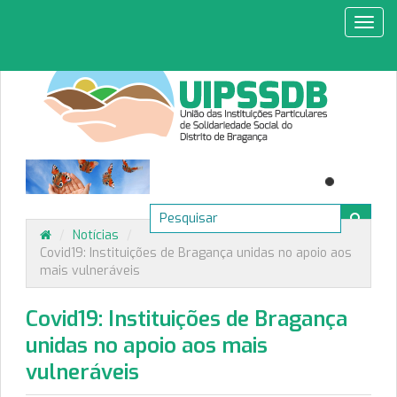
Toggl
navig
/
Notícias
/
Covid19: Instituições de Bragança unidas no apoio aos
mais vulneráveis
Covid19: Instituições de Bragança
unidas no apoio aos mais
vulneráveis