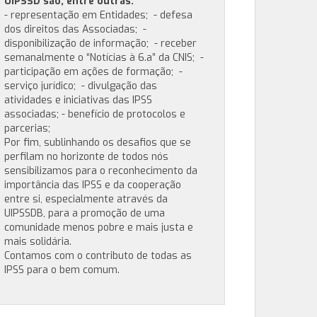
UIPSSD são, entre outras:
- representação em Entidades; - defesa
dos direitos das Associadas; -
disponibilização de informação; - receber
semanalmente o “Notícias à 6.a” da CNIS; -
participação em ações de formação; -
serviço jurídico; - divulgação das
atividades e iniciativas das IPSS
associadas; - benefício de protocolos e
parcerias;
Por fim, sublinhando os desafios que se
perfilam no horizonte de todos nós
sensibilizamos para o reconhecimento da
importância das IPSS e da cooperação
entre si, especialmente através da
UIPSSDB, para a promoção de uma
comunidade menos pobre e mais justa e
mais solidária.
Contamos com o contributo de todas as
IPSS para o bem comum.