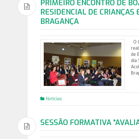
PRIMEIRO ENCONTRO DE BO
RESIDENCIAL DE CRIANÇAS 
BRAGANÇA
O C
rea
de 
dia
Aco
Bra
Notícias
SESSÃO FORMATIVA “AVALI