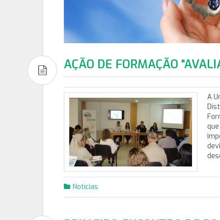
AÇÃO DE FORMAÇÃO “AVAL
A Un
Dis
For
que
imp
dev
des
Notícias