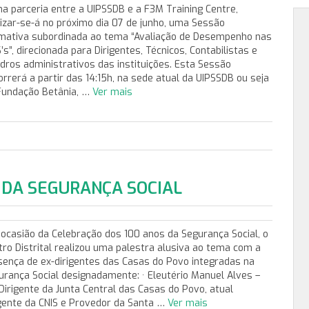
a parceria entre a UIPSSDB e a F3M Training Centre,
lizar-se-á no próximo dia 07 de junho, uma Sessão
mativa subordinada ao tema “Avaliação de Desempenho nas
’s”, direcionada para Dirigentes, Técnicos, Contabilistas e
dros administrativos das instituições. Esta Sessão
orrerá a partir das 14:15h, na sede atual da UIPSSDB ou seja
Fundação Betânia, …
Ver mais
 DA SEGURANÇA SOCIAL
 ocasião da Celebração dos 100 anos da Segurança Social, o
tro Distrital realizou uma palestra alusiva ao tema com a
sença de ex-dirigentes das Casas do Povo integradas na
urança Social designadamente: · Eleutério Manuel Alves –
 Dirigente da Junta Central das Casas do Povo, atual
igente da CNIS e Provedor da Santa …
Ver mais