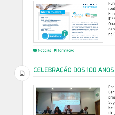
Num
rea
For
IPSS
Qua
dec
na 
Notícias
formação
CELEBRAÇÃO DOS 100 ANOS
Por
Cen
pre
Seg
Ex-
dir