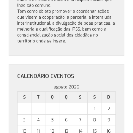
lhes são comuns.
Tem como objeto promover e coordenar ações
que visem a cooperação, a parceria, a interajuda
interinstitucional, a divulgação de boas práticas, a
melhoria e qualificação das IPSS, bem como a
consciencialização social dos cidadãos no
território onde se insere.
CALENDÁRIO EVENTOS
agosto 2026
S
T
Q
Q
S
S
D
1
2
3
4
5
6
7
8
9
10
11
12
13
14
15
16