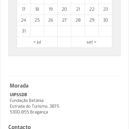
17
18
19
20
21
22
23
24
25
26
27
28
29
30
31
< jul
set >
Morada
UIPSSDB
Fundação Betânia
Estrada do Turismo, 3875
5300-855 Bragança
Contacto