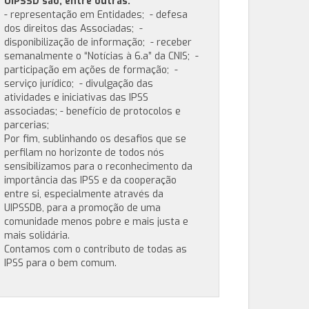
UIPSSD são, entre outras:
- representação em Entidades; - defesa
dos direitos das Associadas; -
disponibilização de informação; - receber
semanalmente o “Notícias à 6.a” da CNIS; -
participação em ações de formação; -
serviço jurídico; - divulgação das
atividades e iniciativas das IPSS
associadas; - benefício de protocolos e
parcerias;
Por fim, sublinhando os desafios que se
perfilam no horizonte de todos nós
sensibilizamos para o reconhecimento da
importância das IPSS e da cooperação
entre si, especialmente através da
UIPSSDB, para a promoção de uma
comunidade menos pobre e mais justa e
mais solidária.
Contamos com o contributo de todas as
IPSS para o bem comum.