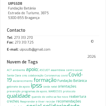
UIPSSDB
Fundação Betânia
Estrada do Turismo, 3875
5300-855 Bragança
Contacto
Tel:
273 313 270
©
Fax:
273 313 725
E-mail:
uipssdb@gmail.com
2026
Nuvem de Tags
apoio;
ACT
ambiente
ASCUDT
assembleia
centro social
Covid-
Santa Clara
cnis
colaboração
Coronavírus
covid
19
formação
Fundação Betânica
esclarecimento
ipss
orientações
gabinete de apoio
izeda
natal
prevenção
programas de apoio; MAREESSS
protocolo
qualidade
reabertura
quando do velho se faz novo
creches
recomendações
Reaprender a Viver
reciclar