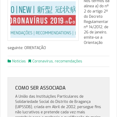
Nos termos da
alínea a) do nº
2 do artigo 2º
do Decreto
Regulamentar
nº 14/2012, de
26 de janeiro,
emite-se a
Orientação
seguinte: ORIENTAÇÃO
Notícias
Coronavírus
,
recomendações
COMO SER ASSOCIADA
A União das Instituições Particulares de
Solidariedade Social do Distrito de Bragança
(UIPSSDB), criada em Abril de 2002, persegue fins
não lucrativos e pretende cada vez mais