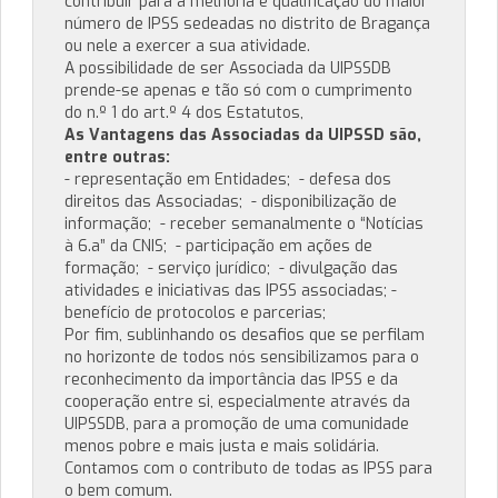
contribuir para a melhoria e qualificação do maior
número de IPSS sedeadas no distrito de Bragança
ou nele a exercer a sua atividade.
A possibilidade de ser Associada da UIPSSDB
prende-se apenas e tão só com o cumprimento
do n.º 1 do art.º 4 dos Estatutos,
As Vantagens das Associadas da UIPSSD são,
entre outras:
- representação em Entidades; - defesa dos
direitos das Associadas; - disponibilização de
informação; - receber semanalmente o “Notícias
à 6.a” da CNIS; - participação em ações de
formação; - serviço jurídico; - divulgação das
atividades e iniciativas das IPSS associadas; -
benefício de protocolos e parcerias;
Por fim, sublinhando os desafios que se perfilam
no horizonte de todos nós sensibilizamos para o
reconhecimento da importância das IPSS e da
cooperação entre si, especialmente através da
UIPSSDB, para a promoção de uma comunidade
menos pobre e mais justa e mais solidária.
Contamos com o contributo de todas as IPSS para
o bem comum.