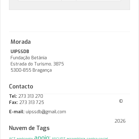
Morada
UIPSSDB
Fundação Betânia
Estrada do Turismo, 3875
5300-855 Bragança
Contacto
Tel:
273 313 270
©
Fax:
273 313 725
E-mail:
uipssdb@gmail.com
2026
Nuvem de Tags
apoio;
ACT
ambiente
ASCUDT
assembleia
centro social