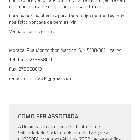
que são prestados aos utentes desta Instituição, fazem
com que a taxa de ocupação seja satisfatória.
Com as portas abertas para todo o tipo de utentes, não
nos falta vontade de bem servir.
Venha a conhecer-nos.
Morada: Rua Monsenhor Martins, S/N 5180-301 Ligares
Telefone: 279668011
Fax: 279668013
e-mail: csmjm2014@gmail.com
COMO SER ASSOCIADA
A União das Instituições Particulares de
Solidariedade Social do Distrito de Bragança
(UIPSSDB), criada em Abril de 2002, persegue fins