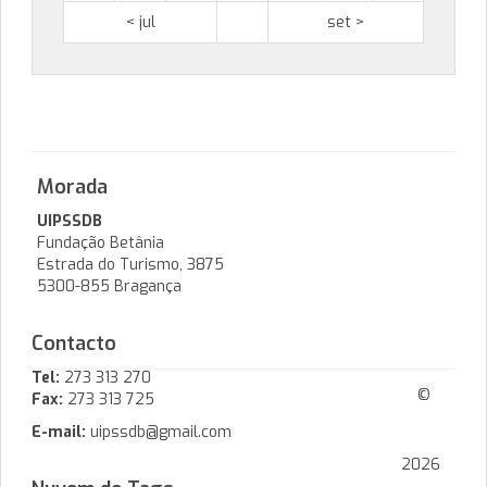
< jul
set >
Morada
UIPSSDB
Fundação Betânia
Estrada do Turismo, 3875
5300-855 Bragança
Contacto
Tel:
273 313 270
©
Fax:
273 313 725
E-mail:
uipssdb@gmail.com
2026