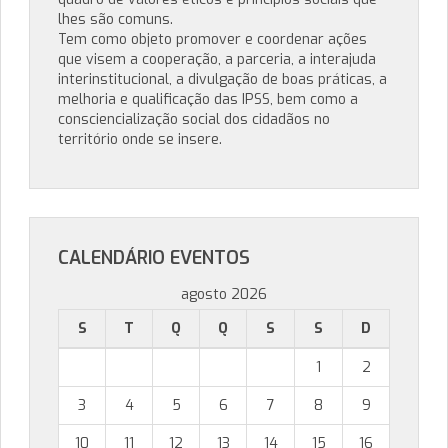
lhes são comuns.
Tem como objeto promover e coordenar ações
que visem a cooperação, a parceria, a interajuda
interinstitucional, a divulgação de boas práticas, a
melhoria e qualificação das IPSS, bem como a
consciencialização social dos cidadãos no
território onde se insere.
CALENDÁRIO EVENTOS
agosto 2026
S
T
Q
Q
S
S
D
1
2
3
4
5
6
7
8
9
10
11
12
13
14
15
16