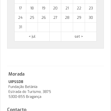
17
18
19
20
21
22
23
24
25
26
27
28
29
30
31
< jul
set >
Morada
UIPSSDB
Fundação Betânia
Estrada do Turismo, 3875
5300-855 Bragança
Contacto