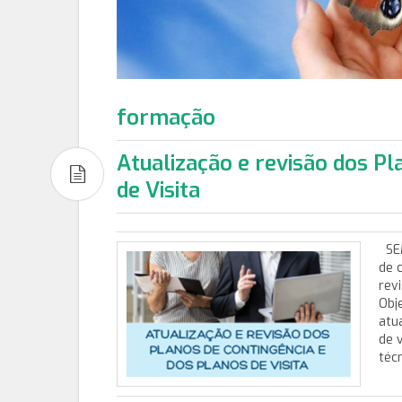
formação
Atualização e revisão dos Pl
de Visita
SEM
de 
rev
Obj
atu
de v
téc