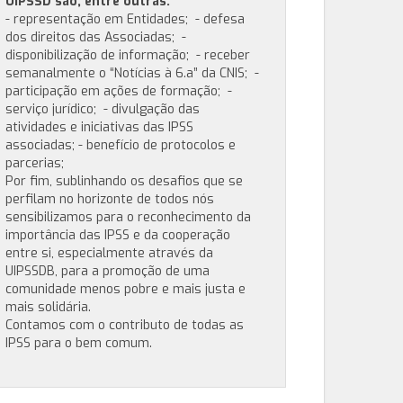
UIPSSD são, entre outras:
- representação em Entidades; - defesa
dos direitos das Associadas; -
disponibilização de informação; - receber
semanalmente o “Notícias à 6.a” da CNIS; -
participação em ações de formação; -
serviço jurídico; - divulgação das
atividades e iniciativas das IPSS
associadas; - benefício de protocolos e
parcerias;
Por fim, sublinhando os desafios que se
perfilam no horizonte de todos nós
sensibilizamos para o reconhecimento da
importância das IPSS e da cooperação
entre si, especialmente através da
UIPSSDB, para a promoção de uma
comunidade menos pobre e mais justa e
mais solidária.
Contamos com o contributo de todas as
IPSS para o bem comum.