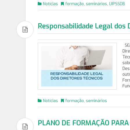
Notícias
formação
,
seminários
,
UIPSSDB
Responsabilidade Legal dos 
SEM
Dir
Téc
sob
Dest
out
For
Fun
Notícias
formação
,
seminários
PLANO DE FORMAÇÃO PARA 