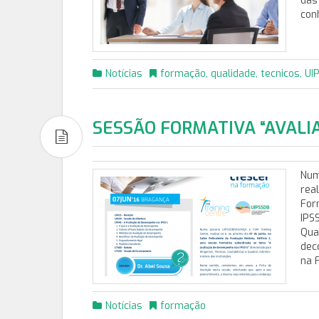
das
con
Notícias
formação
,
qualidade
,
tecnicos
,
UI
SESSÃO FORMATIVA “AVALI
Num
rea
For
IPSS
Qua
dec
na 
Notícias
formação