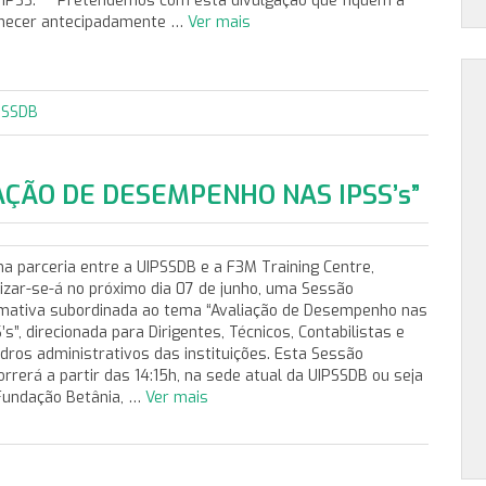
 IPSS. Pretendemos com esta divulgação que fiquem a
hecer antecipadamente …
Ver mais
PSSDB
AÇÃO DE DESEMPENHO NAS IPSS’s”
a parceria entre a UIPSSDB e a F3M Training Centre,
lizar-se-á no próximo dia 07 de junho, uma Sessão
mativa subordinada ao tema “Avaliação de Desempenho nas
’s”, direcionada para Dirigentes, Técnicos, Contabilistas e
dros administrativos das instituições. Esta Sessão
orrerá a partir das 14:15h, na sede atual da UIPSSDB ou seja
Fundação Betânia, …
Ver mais