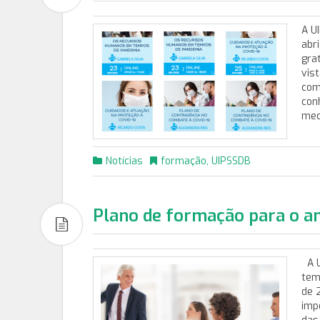
A U
abr
gra
vis
com
con
med
Notícias
formação
,
UIPSSDB
Plano de formação para o a
A U
tem
de 
imp