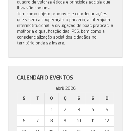
quadro de valores éticos e princípios sociais que
lhes são comuns.
Tem como objeto promover e coordenar ações
que visem a cooperação, a parceria, a interajuda
interinstitucional, a divulgação de boas práticas, a
melhoria e qualificação das IPSS, bem como a
consciencialização social dos cidadãos no
território onde se insere.
CALENDÁRIO EVENTOS
abril 2026
S
T
Q
Q
S
S
D
1
2
3
4
5
6
7
8
9
10
11
12