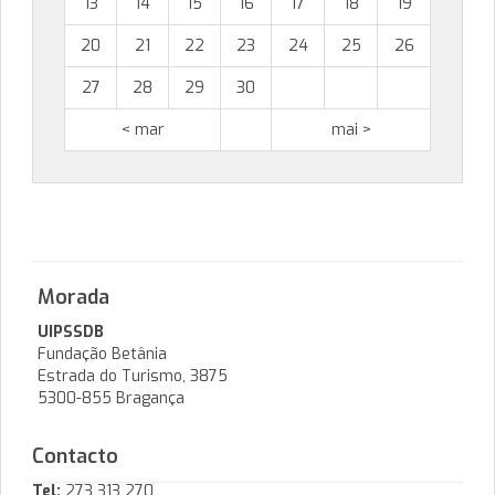
13
14
15
16
17
18
19
20
21
22
23
24
25
26
27
28
29
30
< mar
mai >
Morada
UIPSSDB
Fundação Betânia
Estrada do Turismo, 3875
5300-855 Bragança
Contacto
Tel:
273 313 270