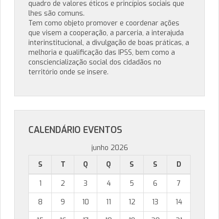
quadro de valores éticos e princípios sociais que
lhes são comuns.
Tem como objeto promover e coordenar ações
que visem a cooperação, a parceria, a interajuda
interinstitucional, a divulgação de boas práticas, a
melhoria e qualificação das IPSS, bem como a
consciencialização social dos cidadãos no
território onde se insere.
CALENDÁRIO EVENTOS
junho 2026
S
T
Q
Q
S
S
D
1
2
3
4
5
6
7
8
9
10
11
12
13
14