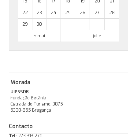
15
16
17
18
19
20
21
22
23
24
25
26
27
28
29
30
< mai
jul >
Morada
UIPSSDB
Fundação Betânia
Estrada do Turismo, 3875
5300-855 Bragança
Contacto
Tel:
273 313 270