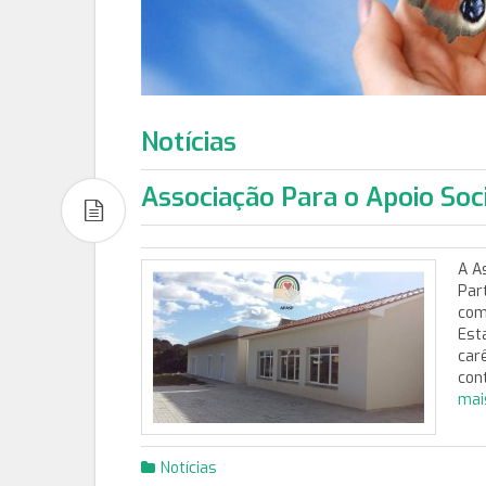
Notícias
Associação Para o Apoio Soc
A A
Part
com
Est
car
con
mai
Notícias