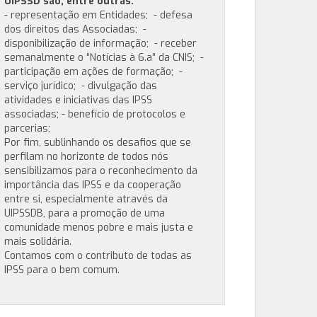
UIPSSD são, entre outras:
- representação em Entidades; - defesa
dos direitos das Associadas; -
disponibilização de informação; - receber
semanalmente o “Notícias à 6.a” da CNIS; -
participação em ações de formação; -
serviço jurídico; - divulgação das
atividades e iniciativas das IPSS
associadas; - benefício de protocolos e
parcerias;
Por fim, sublinhando os desafios que se
perfilam no horizonte de todos nós
sensibilizamos para o reconhecimento da
importância das IPSS e da cooperação
entre si, especialmente através da
UIPSSDB, para a promoção de uma
comunidade menos pobre e mais justa e
mais solidária.
Contamos com o contributo de todas as
IPSS para o bem comum.