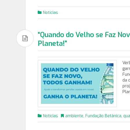
Notícias
“Quando do Velho se Faz No
Planeta!”
Ver
gar
Fun
da 
pro
Pla
Notícias
ambiente
,
Fundação Betânica
,
qua