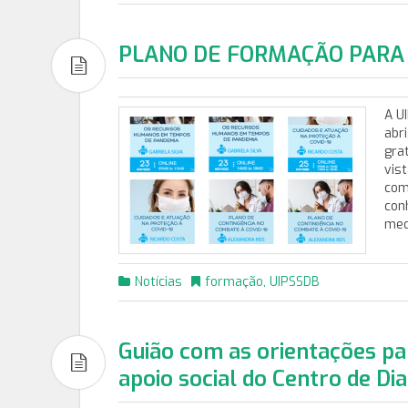
PLANO DE FORMAÇÃO PARA 
A U
abr
gra
vis
com
con
med
Notícias
formação
,
UIPSSDB
Guião com as orientações pa
apoio social do Centro de Dia