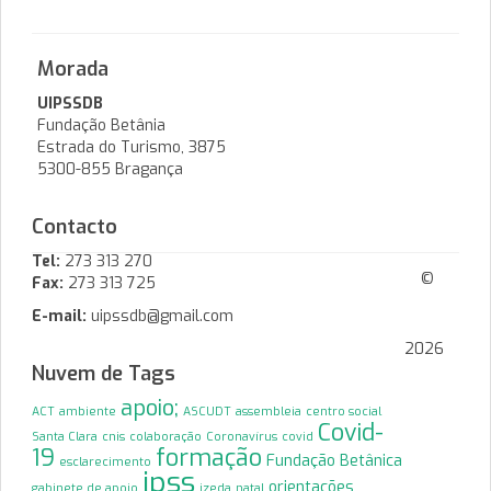
Morada
UIPSSDB
Fundação Betânia
Estrada do Turismo, 3875
5300-855 Bragança
Contacto
Tel:
273 313 270
©
Fax:
273 313 725
E-mail:
uipssdb@gmail.com
2026
Nuvem de Tags
apoio;
ACT
ambiente
ASCUDT
assembleia
centro social
Covid-
Santa Clara
cnis
colaboração
Coronavírus
covid
19
formação
Fundação Betânica
esclarecimento
ipss
orientações
gabinete de apoio
izeda
natal