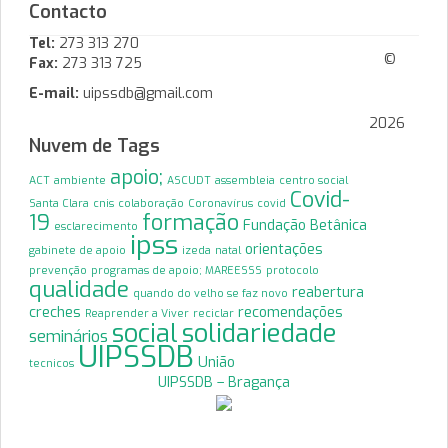
Contacto
Tel:
273 313 270
©
Fax:
273 313 725
E-mail:
uipssdb@gmail.com
2026
Nuvem de Tags
apoio;
ACT
ambiente
ASCUDT
assembleia
centro social
Covid-
Santa Clara
cnis
colaboração
Coronavírus
covid
19
formação
Fundação Betânica
esclarecimento
ipss
orientações
gabinete de apoio
izeda
natal
prevenção
programas de apoio; MAREESSS
protocolo
qualidade
reabertura
quando do velho se faz novo
creches
recomendações
Reaprender a Viver
reciclar
solidariedade
social
seminários
UIPSSDB
União
tecnicos
UIPSSDB – Bragança