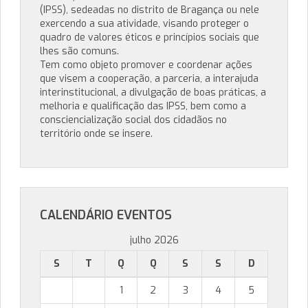
(IPSS), sedeadas no distrito de Bragança ou nele
exercendo a sua atividade, visando proteger o
quadro de valores éticos e princípios sociais que
lhes são comuns.
Tem como objeto promover e coordenar ações
que visem a cooperação, a parceria, a interajuda
interinstitucional, a divulgação de boas práticas, a
melhoria e qualificação das IPSS, bem como a
consciencialização social dos cidadãos no
território onde se insere.
CALENDÁRIO EVENTOS
julho 2026
S
T
Q
Q
S
S
D
1
2
3
4
5