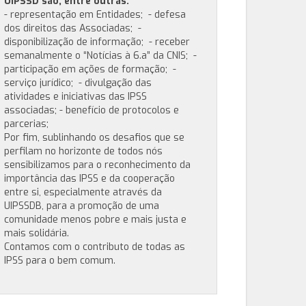
UIPSSD são, entre outras:
- representação em Entidades; - defesa
dos direitos das Associadas; -
disponibilização de informação; - receber
semanalmente o “Notícias à 6.a” da CNIS; -
participação em ações de formação; -
serviço jurídico; - divulgação das
atividades e iniciativas das IPSS
associadas; - benefício de protocolos e
parcerias;
Por fim, sublinhando os desafios que se
perfilam no horizonte de todos nós
sensibilizamos para o reconhecimento da
importância das IPSS e da cooperação
entre si, especialmente através da
UIPSSDB, para a promoção de uma
comunidade menos pobre e mais justa e
mais solidária.
Contamos com o contributo de todas as
IPSS para o bem comum.