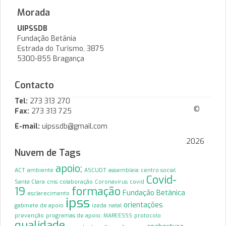
Morada
UIPSSDB
Fundação Betânia
Estrada do Turismo, 3875
5300-855 Bragança
Contacto
Tel:
273 313 270
©
Fax:
273 313 725
E-mail:
uipssdb@gmail.com
2026
Nuvem de Tags
apoio;
ACT
ambiente
ASCUDT
assembleia
centro social
Covid-
Santa Clara
cnis
colaboração
Coronavírus
covid
19
formação
Fundação Betânica
esclarecimento
ipss
orientações
gabinete de apoio
izeda
natal
prevenção
programas de apoio; MAREESSS
protocolo
qualidade