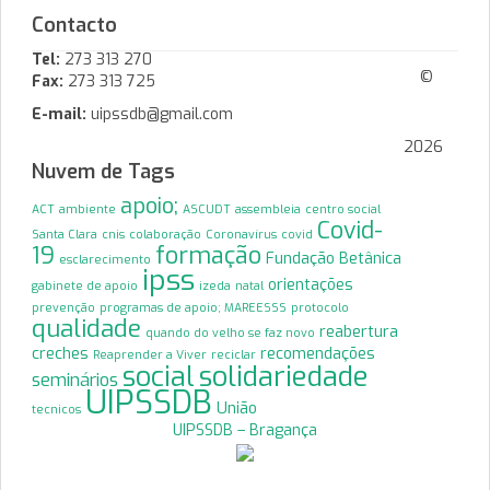
Contacto
Tel:
273 313 270
©
Fax:
273 313 725
E-mail:
uipssdb@gmail.com
2026
Nuvem de Tags
apoio;
ACT
ambiente
ASCUDT
assembleia
centro social
Covid-
Santa Clara
cnis
colaboração
Coronavírus
covid
19
formação
Fundação Betânica
esclarecimento
ipss
orientações
gabinete de apoio
izeda
natal
prevenção
programas de apoio; MAREESSS
protocolo
qualidade
reabertura
quando do velho se faz novo
creches
recomendações
Reaprender a Viver
reciclar
solidariedade
social
seminários
UIPSSDB
União
tecnicos
UIPSSDB – Bragança