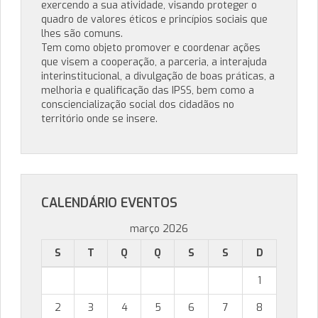
exercendo a sua atividade, visando proteger o
quadro de valores éticos e princípios sociais que
lhes são comuns.
Tem como objeto promover e coordenar ações
que visem a cooperação, a parceria, a interajuda
interinstitucional, a divulgação de boas práticas, a
melhoria e qualificação das IPSS, bem como a
consciencialização social dos cidadãos no
território onde se insere.
CALENDÁRIO EVENTOS
março 2026
S
T
Q
Q
S
S
D
1
2
3
4
5
6
7
8