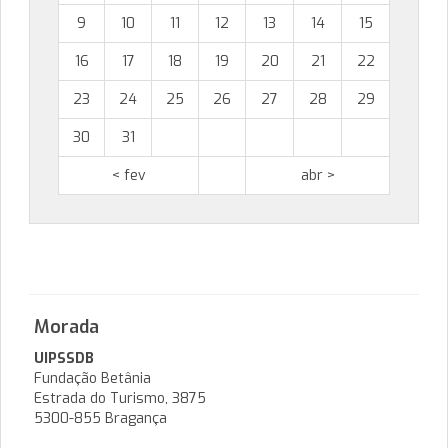
9
10
11
12
13
14
15
16
17
18
19
20
21
22
23
24
25
26
27
28
29
30
31
< fev
abr >
Morada
UIPSSDB
Fundação Betânia
Estrada do Turismo, 3875
5300-855 Bragança