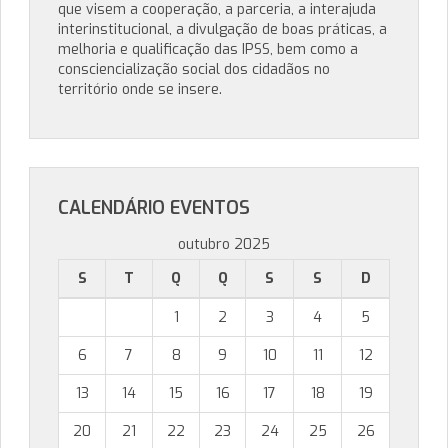
que visem a cooperação, a parceria, a interajuda
interinstitucional, a divulgação de boas práticas, a
melhoria e qualificação das IPSS, bem como a
consciencialização social dos cidadãos no
território onde se insere.
CALENDÁRIO EVENTOS
outubro 2025
S
T
Q
Q
S
S
D
1
2
3
4
5
6
7
8
9
10
11
12
13
14
15
16
17
18
19
20
21
22
23
24
25
26