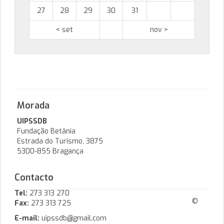
27
28
29
30
31
< set
nov >
Morada
UIPSSDB
Fundação Betânia
Estrada do Turismo, 3875
5300-855 Bragança
Contacto
Tel:
273 313 270
©
Fax:
273 313 725
E-mail:
uipssdb@gmail.com